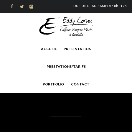
DU LUNDI AU SAMEDI : 8h–



Skip
ACCUEIL
PRESENTATION
to
content
PRESTATIONS/TARIFS
PORTFOLIO
CONTACT
Coupe courte