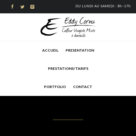
DU LUNDI AU SAMEDI : 8h–



Skip
ACCUEIL
PRESENTATION
to
content
PRESTATIONS/TARIFS
PORTFOLIO
CONTACT
Exemple de chignon